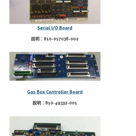
Serial I/O Board
說明：810-017038-002
Gas Box Controller Board
說明：810-49332-001