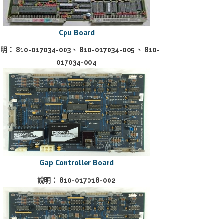
Cpu Board
明： 810-017034-003、 810-017034-005 、 810-
017034-004
Gap Controller Board
說明： 810-017018-002