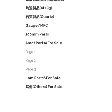
陶瓷製品(Al2O3)
石英製品(Quartz)
Gauge/MFC
300mm Parts
Amat Parts&For Sale
Page 1
Page 2
Page 3
Lam Parts&For Sale
其他(Others) For Sale