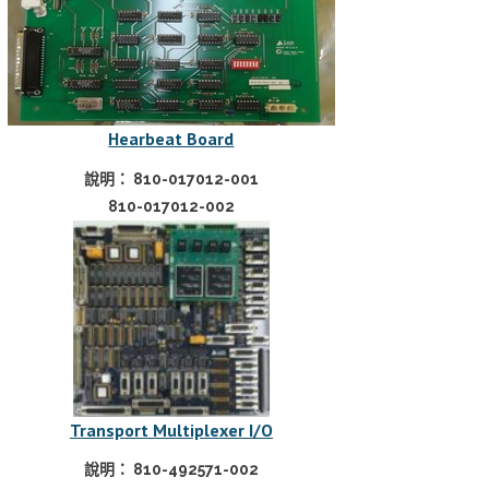
Hearbeat Board
說明： 810-017012-001
810-017012-002
Transport Multiplexer I/O
說明： 810-492571-002