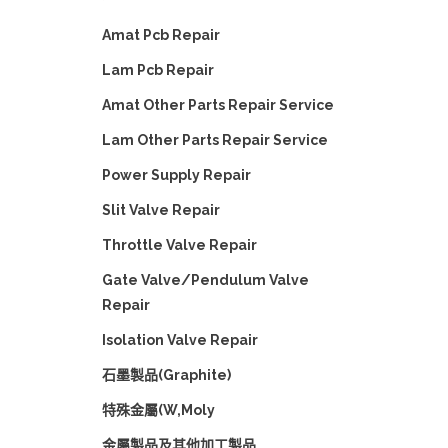
Amat Pcb Repair
Lam Pcb Repair
Amat Other Parts Repair Service
Lam Other Parts Repair Service
Power Supply Repair
Slit Valve Repair
Throttle Valve Repair
Gate Valve/Pendulum Valve
Repair
Isolation Valve Repair
石墨製品(Graphite)
特殊金屬(W,Moly
金屬製品及其他加工製品