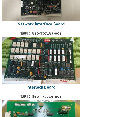
Network Interface Board
說明： 810-707183-001
Interlock Board
說明： 810-370749-001