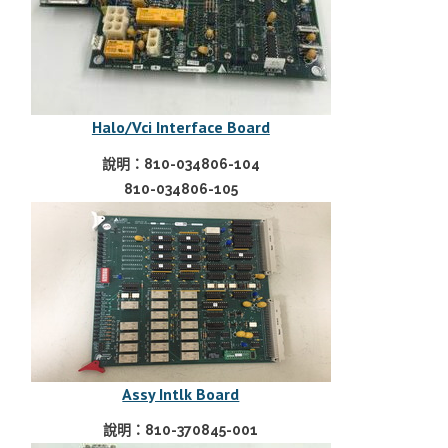
Halo/Vci Interface Board
說明：810-034806-104
810-034806-105
Assy Intlk Board
說明：810-370845-001