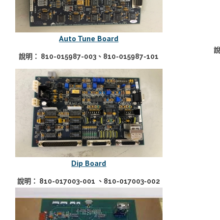
Auto Tune Board
說
說明： 810-015987-003、810-015987-101
Dip Board
說明： 810-017003-001 、810-017003-002