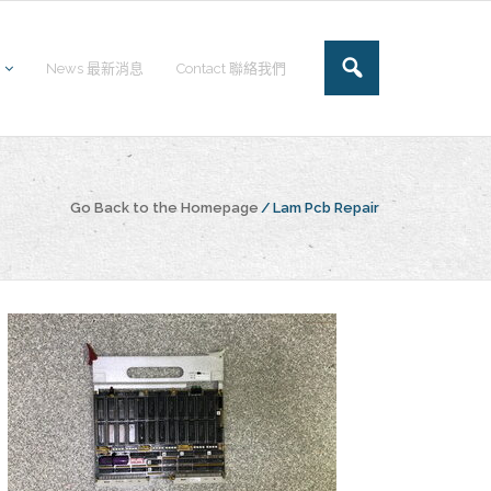
News 最新消息
Contact 聯絡我們
Go Back to the Homepage
/
Lam Pcb Repair