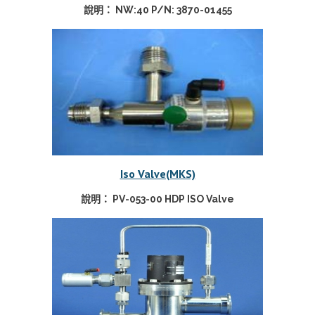
說明： NW:40 P/N: 3870-01455
Iso Valve(MKS)
說明： PV-053-00 HDP ISO Valve