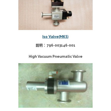
Iso Valve(MKS
)
說明： 796-003146-001
High Vacuum Pneumatic Valve