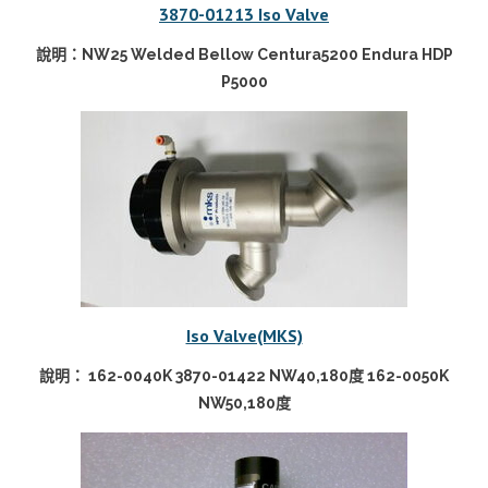
3870-01213 Iso Valve
說明：NW25 Welded Bellow Centura5200 Endura HDP
P5000
Iso Valve(MKS)
說明： 162-0040K 3870-01422 NW40,180度 162-0050K
NW50,180度