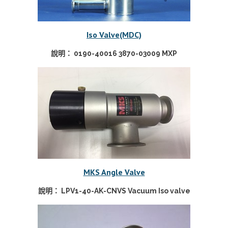
Iso Valve(MDC)
說明： 0190-40016 3870-03009 MXP
MKS Angle Valve
說明： LPV1-40-AK-CNVS Vacuum Iso valve