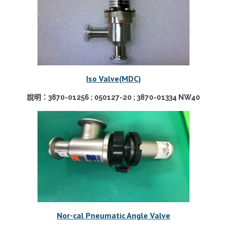
Iso Valve(MDC)
說明：3870-01256 ; 050127-20 ; 3870-01334 NW40
Nor-cal Pneumatic Angle Valve