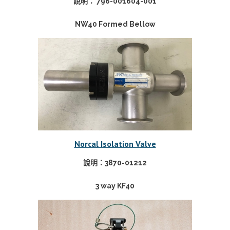
說明： 796-001604-001
NW40 Formed Bellow
Norcal Isolation Valve
說明：3870-01212
3 way KF40