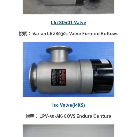
L6280301 Valve
說明： Varian L6280301 Valve Formed Bellows
Iso Valve(MKS)
說明： LPV-50-AK-COVS Endura Centura