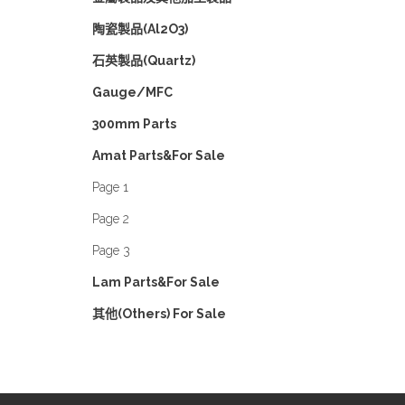
陶瓷製品(Al2O3)
石英製品(Quartz)
Gauge/MFC
300mm Parts
Amat Parts&For Sale
Page 1
Page 2
Page 3
Lam Parts&For Sale
其他(Others) For Sale