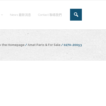
News 最新消息
Contact 聯絡我們
o the Homepage
/
Amat Parts & For Sale
/
0270-20053