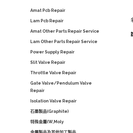
Amat Pcb Repair
Lam Pcb Repair
Amat Other Parts Repair Service
Lam Other Parts Repair Service
Power Supply Repair
Slit Valve Repair
Throttle Valve Repair
Gate Valve/Pendulum Valve
Repair
Isolation Valve Repair
石墨製品(Graphite)
特殊金屬(W,Moly
金屬製品及其他加工製品